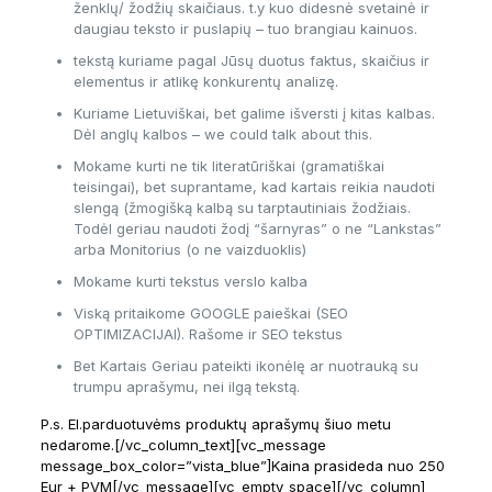
ženklų/ žodžių skaičiaus. t.y kuo didesnė svetainė ir
daugiau teksto ir puslapių – tuo brangiau kainuos.
tekstą kuriame pagal Jūsų duotus faktus, skaičius ir
elementus ir atlikę konkurentų analizę.
Kuriame Lietuviškai, bet galime išversti į kitas kalbas.
Dėl anglų kalbos – we could talk about this.
Mokame kurti ne tik literatūriškai (gramatiškai
teisingai), bet suprantame, kad kartais reikia naudoti
slengą (žmogišką kalbą su tarptautiniais žodžiais.
Todėl geriau naudoti žodį “šarnyras” o ne “Lankstas”
arba Monitorius (o ne vaizduoklis)
Mokame kurti tekstus verslo kalba
Viską pritaikome GOOGLE paieškai (SEO
OPTIMIZACIJAI). Rašome ir SEO tekstus
Bet Kartais Geriau pateikti ikonėlę ar nuotrauką su
trumpu aprašymu, nei ilgą tekstą.
P.s. El.parduotuvėms produktų aprašymų šiuo metu
nedarome.[/vc_column_text][vc_message
message_box_color=”vista_blue”]Kaina prasideda nuo 250
Eur + PVM[/vc_message][vc_empty_space][/vc_column]