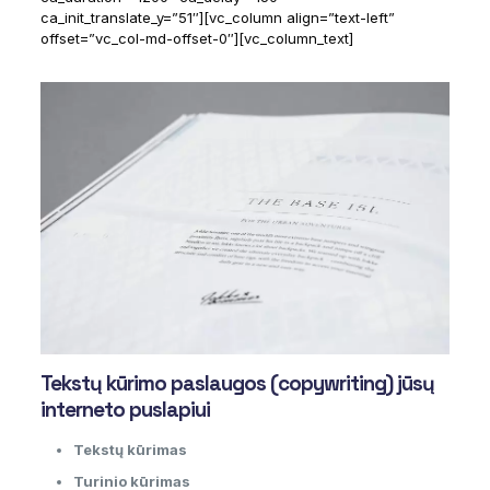
ca_init_translate_y=”51″][vc_column align=”text-left”
offset=”vc_col-md-offset-0″][vc_column_text]
Tekstų kūrimo paslaugos (copywriting) jūsų
interneto puslapiui
Tekstų kūrimas
Turinio kūrimas