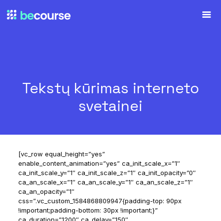
Tekstų kūrimas interneto
svetainei
[vc_row equal_height=”yes”
enable_content_animation=”yes” ca_init_scale_x=”1″
ca_init_scale_y=”1″ ca_init_scale_z=”1″ ca_init_opacity=”0″
ca_an_scale_x=”1″ ca_an_scale_y=”1″ ca_an_scale_z=”1″
ca_an_opacity=”1″
css=”.vc_custom_1584868809947{padding-top: 90px
!important;padding-bottom: 30px !important;}”
ca_duration=”1200″ ca_delay=”150″