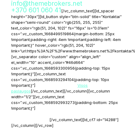
info@themebrokers.net
arba Tel.:
+370 601 060 41
[/vc_column_text][ld_spacer
height=”30px”][ld_button style=”btn-solid” title=”Kontaktai”
shape=”semi-round” color=”rgb(255, 255, 255)”
text_color=”rgb(51, 204, 102)” fs=”16px” ls=”0.01em”
css=”.vc_custom_1668499519864{margin-bottom: 25px
!important;padding-right: 4em !important;padding-left: 4em
!important;}” hover_color=”rgb(51, 204, 102)”
link=”url:https%3A%2F%2Fwww.themebrokers.net%2Fkontakt
[vc_separator color=”custom” align=”align_left”
el_width=”10″ accent_color=”#46d664″
css=”.vc_custom_1668593300956{padding-top: 15px
!important;}”][vc_column_text
css=”.vc_custom_1668593294104{padding-top: 10px
!important;}”]
Daugiau informacijos:
Visos
paslaugos
[/vc_column_text][/vc_column][vc_column
width=”1/2″][vc_column_text
css=”.vc_custom_1668592993273{padding-bottom: 25px
!important;}”]
Atsiųskite trumpa žinutę ir el. paštu atsiųsime
daugiau informacijos, pavyzdžius, paskaičiavimus ar keletą
papildomų klausimų:
[/vc_column_text][ld_cf7 id=”14288″]
[/vc_column][/vc_row]