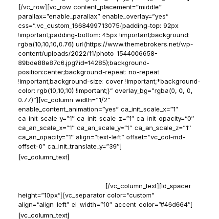
[/vc_row][vc_row content_placement=”middle”
parallax=”enable_parallax” enable_overlay=”yes”
css=”.vc_custom_1668499713075{padding-top: 92px
!important;padding-bottom: 45px !important;background:
rgba(10,10,10,0.76) url(https://www.themebrokers.net/wp-
content/uploads/2022/11/photo-1544006658-
89bde88e87c6.jpg?id=14285);background-
position:center;background-repeat: no-repeat
!important;background-size: cover !important;*background-
color: rgb(10,10,10) !important;}” overlay_bg=”rgba(0, 0, 0,
0.77)”][vc_column width=”1/2″
enable_content_animation=”yes” ca_init_scale_x=”1″
ca_init_scale_y=”1″ ca_init_scale_z=”1″ ca_init_opacity=”0″
ca_an_scale_x=”1″ ca_an_scale_y=”1″ ca_an_scale_z=”1″
ca_an_opacity=”1″ align=”text-left” offset=”vc_col-md-
offset-0″ ca_init_translate_y=”39″]
Sudominome?
[vc_column_text]
Susisiekite. Įvertinsime ir patarsime
geriausią variantą
[/vc_column_text][ld_spacer
height=”10px”][vc_separator color=”custom”
align=”align_left” el_width=”10″ accent_color=”#46d664″]
El. paštu:
[vc_column_text]