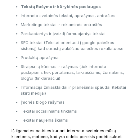
Tekstų Rašymo ir kūrybinės paslaugos
Interneto svetainės tekstai, aprašymai, antraštės
Marketingo tekstai ir reklaminės antraštės
Parduodantys ir įvaizdį formuojantys tekstai
SEO tekstai (Tekstai orientuoti į google paieškos
sistemą) kad surastų aukščiau paieškos rezultatuose
Produktų aprašymai
Straipsnių kūrimas ir rašymas (tiek interneto
puslapiams tiek portalamas, laikraščiams, žurnalams,
blog’ui (tinklaraščiui)
Informacija žiniasklaidai ir pranešimai spaudai (tekstai
skirti medijai)
Įmonės blogo rašymas
Tekstai socialiniams tinklams
Tekstai naujienlaiškiams
Iš ilgametės patirties kuriant interneto svetaines mūsų
klientams, matome, kad yra didelis poreikis padėti sukurti