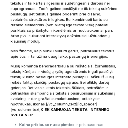
tekstus ir tai kartais ilgesnis ir sudėtingesnis darbas nei
suprogramuoti. Todėl galime pasiūlyti ne tik tekstų sukūrimo
paslaugą. Bet tekstus galime priderinti prie dizaino,
svetainės struktūros ir logikos. Bei kombinuoti kartu su
dizaino elementais (pvz. Vietoj ilgo teksto viską pateikti
punktais su pritaikytom ikonėlėmis ar nuotraukom ar pan.
Arba pvz. sukuriant interaktyvų dažniausiai užduodamų
klausimų modulį.
Mes žinome, kaip sunku sukurti gerus, patrauklius tekstus
apie Jus. Ir tai užima daug laiko, pastangų ir energijos.
Mūsų komanda bendradarbiauja su rašytojais, žurnalistais,
tekstų kūrėjais ir viešųjų ryšių agentūromis ir gali pasiūlyti
tekstų kūrimo paslaugas interneto puslapiui. Aišku iš Jūsų
reikės faktų, skaičių, paslaugų sąrašo. Bei atliktų darbų
galerijos. Bet visais kitais tekstais, šūkiais, antraštėm ir
patraukliai skambančiais tekstais pasirūpinsim ir sukelsim į
svetainę. Ir dar gražiai sumaketuosime, pritaikysim
nuotraukas, ikonas.[/vc_column_text][ld_spacer]
[vc_column_text]
KIEK KAINUOJA TEKSTAI INTERNEO
SVETAINEI?
Kaina priklauso nuo apimties
ir priklauso nuo